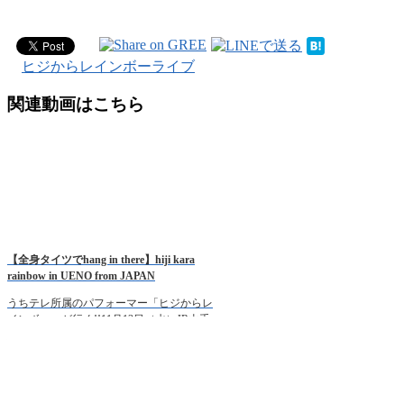
ヒジからレインボーライブ
関連動画はこちら
【全身タイツでhang in there】hiji kara
rainbow in UENO from JAPAN
うちテレ所属のパフォーマー「ヒジからレ
インボー」が行く!!11月13日（水）JR山手
線・上野でのツアー風景!!うちテレHP：
http://www.uchitv.com/ボイパ×ボーカルをあ
なたの耳で聴きに行かないか！ 【 […]