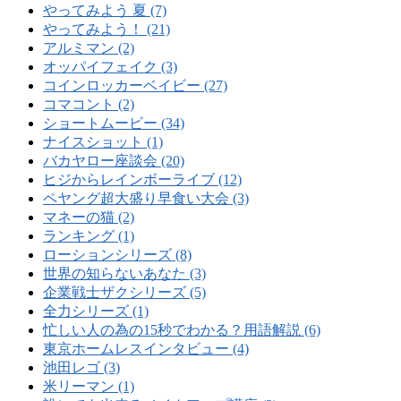
やってみよう 夏 (7)
やってみよう！ (21)
アルミマン (2)
オッパイフェイク (3)
コインロッカーベイビー (27)
コマコント (2)
ショートムービー (34)
ナイスショット (1)
バカヤロー座談会 (20)
ヒジからレインボーライブ (12)
ペヤング超大盛り早食い大会 (3)
マネーの猫 (2)
ランキング (1)
ローションシリーズ (8)
世界の知らないあなた (3)
企業戦士ザクシリーズ (5)
全力シリーズ (1)
忙しい人の為の15秒でわかる？用語解説 (6)
東京ホームレスインタビュー (4)
池田レゴ (3)
米リーマン (1)