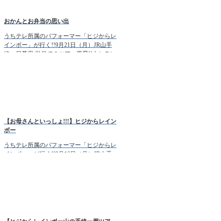
おかんとお弁当の思い出
うちテレ所属のパフォーマー「ヒジからレ
インボー」が行く!!9月21日（月）JR山手
線・日暮里 鴬谷でのツアー風景!!うちテレ
HP：http://www.uchitv.com/ボイパ×ボーカル
をあなたの耳で聴きに行かないか […]
【お母さんといっしょ!!!】ヒジからレイン
ボー
うちテレ所属のパフォーマー「ヒジからレ
インボー」が行く!!9月16日（月）JR山手
線・田端 西日暮里でのツアー風景!! うちテ
レHP：http://www.uchitv.com/ボイパ×ボーカ
ルをあなたの耳で聴きに行かな […]