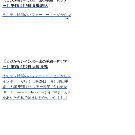
【ヒジからレインボー山の手線一周ツア
ー】 第4週 9月9日 巣鴨 駒込
うちテレ所属のパフォーマー「ヒジからレ
インボー」が行く!!8月26日（月）JR山手
線・巣鴨 駒込でのツアー風景!!うちテレ
HP：http://www.uchitv.com/ボイパ×ボーカル
をあなたの耳で聴きに行かないか！ […]
【ヒジからレインボー山の手線一周ツア
ー】 第3週 9月2日 大塚 巣鴨
うちテレ所属のパフォーマー「ヒジからレ
インボー」が行く!!8月26日（月）JR山手
線・大塚 巣鴨でのツアー風景!!うちテレ
HP：http://www.uchitv.com/ボイパ×ボーカル
をあなたの耳で聴きに行かないか！ […]