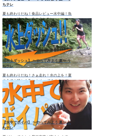
ちテレ
夏も終わりだね！食品レビュー水中編！魚
たちと一緒に食べろ！うちテレ：
http://www.uchitv.com/やってみようシリー
ズ！夏！水を使った様々なシチュエーショ
ン！芸人だもの、どんな過酷な場所でもレ
ビューは出来る […]
【水上ダッシュ】 〜やってみよう 夏〜 う
ちテレ
夏も終わりだね！さぁ走れ！水の上を！夏
の全てを味わう為に！ やってみようシリ
ーズ！夏！水を使った様々なシチュエーシ
ョン！右足が沈む前に左足を出せばいいっ
て聞いたけど本当？ 【動画紹介やうちテ
レの情報が次々更新！『いいね』 […]
【水中でボイパ】 〜やってみよう 夏〜 う
ちテレ